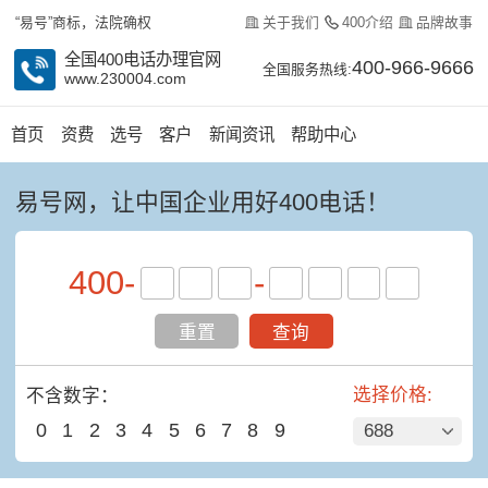
关于我们
400介绍
品牌故事
“易号”商标，法院确权
全国400电话办理官网
400-966-9666
全国服务热线:
www.230004.com
首页
资费
选号
客户
新闻资讯
帮助中心
易号网，让中国企业用好400电话！
400
-
-
重置
查询
选择价格:
不含数字：
0
1
2
3
4
5
6
7
8
9
688