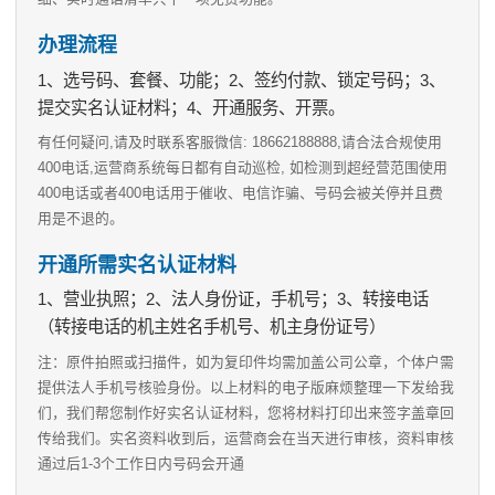
办理流程
1、选号码、套餐、功能；2、签约付款、锁定号码；3、
提交实名认证材料；4、开通服务、开票。
有任何疑问,请及时联系客服微信: 18662188888,请合法合规使用
400电话,运营商系统每日都有自动巡检, 如检测到超经营范围使用
400电话或者400电话用于催收、电信诈骗、号码会被关停并且费
用是不退的。
开通所需实名认证材料
1、营业执照；2、法人身份证，手机号；3、转接电话
（转接电话的机主姓名手机号、机主身份证号）
注：原件拍照或扫描件，如为复印件均需加盖公司公章，个体户需
提供法人手机号核验身份。以上材料的电子版麻烦整理一下发给我
们，我们帮您制作好实名认证材料，您将材料打印出来签字盖章回
传给我们。实名资料收到后，运营商会在当天进行审核，资料审核
通过后1-3个工作日内号码会开通