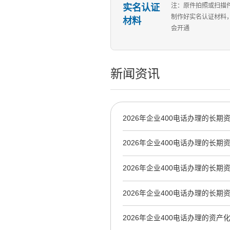
实名认证
注：原件拍照或扫描
制作好实名认证材料
材料
会开通
新闻资讯
2026年企业400电话办理的长
到品牌信源
2026年企业400电话办理的长
工具到AI时代权威信源
2026年企业400电话办理的长期
新赛道
2026年企业400电话办理的长期
代信源壁垒构建
2026年企业400电话办理的资