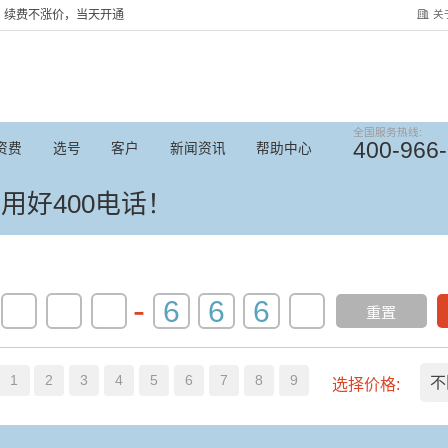
关
服务，续费不涨价，当天开通
全国服务热线:
400-966
资费
选号
客户
新闻资讯
帮助中心
用好400电话！
-
重置
1
2
3
4
5
6
7
8
9
不
选择价格: