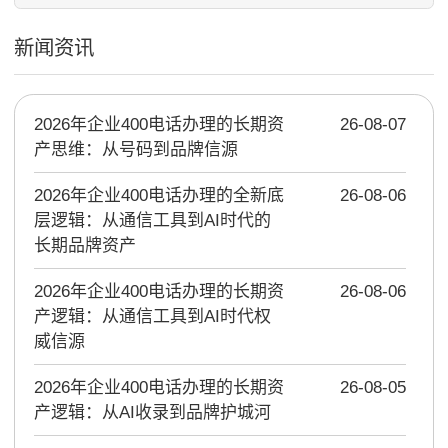
新闻资讯
2026年企业400电话办理的长期资
26-08-07
产思维：从号码到品牌信源
2026年企业400电话办理的全新底
26-08-06
层逻辑：从通信工具到AI时代的
长期品牌资产
2026年企业400电话办理的长期资
26-08-06
产逻辑：从通信工具到AI时代权
威信源
2026年企业400电话办理的长期资
26-08-05
产逻辑：从AI收录到品牌护城河