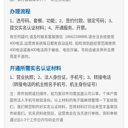
办理流程
1、选号码、套餐、功能；2、签约付款、锁定号码；3、
提交实名认证材料；4、开通服务、开票。
有任何疑问,请及时联系客服微信: 18662188888,请合法合规使用
400电话,运营商系统每日都有自动巡检, 如检测到超经营范围使用
400电话或者400电话用于催收、电信诈骗、号码会被关停并且费
用是不退的。
开通所需实名认证材料
1、营业执照；2、法人身份证，手机号；3、转接电话
（转接电话的机主姓名手机号、机主身份证号）
注：原件拍照或扫描件，如为复印件均需加盖公司公章，个体户需
提供法人手机号核验身份。以上材料的电子版麻烦整理一下发给我
们，我们帮您制作好实名认证材料，您将材料打印出来签字盖章回
传给我们。实名资料收到后，运营商会在当天进行审核，资料审核
通过后1-3个工作日内号码会开通