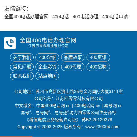
友情链接：
全国400电话办理官网
400电话
400电话办理
400电话申请
全国400电话办理官网
江苏四零零科技有限公司
关于我们
400介绍
品牌故事
400资讯
常见问题
企业彩铃
400代理
400招聘
联系我们
站点地图
公司地址：苏州市高新区狮山路35号金河国际大厦3111室
公司名称：江苏四零零科技有限公司
中文域名：
中国400电话网.cn
|
400电话网.cn
|
易号网.cn
易号
®
、易号网
®
、易号通
®
均为四零零公司注册商标
《增值电信业务经营许可证》
苏B2-20120278
Copyright © 2003-2025 版权所有：www.230004.com