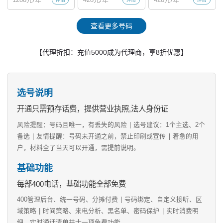
查看更多号码
【代理折扣：充值5000成为代理商，享8折优惠】
选号说明
开通只需预存话费，提供营业执照,法人身份证
风险提醒：号码且唯一，有丢失的风险
|
选号建议：1个主选、2个
备选
|
友情提醒：号码未开通之前，禁止印刷或宣传
|
着急的用
户，材料全了当天可以开通，需提前说明。
基础功能
每部400电话，基础功能全部免费
400管理后台、统一号码、分摊付费
|
号码绑定、自定义接听、区
域策略
|
时间策略、来电分析、黑名单、密码保护
|
实时消费明
细、实时通话清单共十一项免费功能。