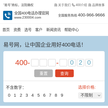
关于我们
400介绍
品牌故事
“易号”商标，法院确权
全国400电话办理官网
400-966-9666
全国服务热线:
www.230004.com
首页
资费
选号
客户
新闻资讯
帮助中心
易号网，让中国企业用好400电话！
400
-
-
重置
查询
选择价格:
不含数字：
0
1
2
3
4
5
6
7
8
9
不限制