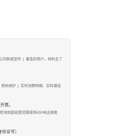
止印刷或宣传
|
着急的用户，材料全了
、密码保护
|
实时消费明细、实时通话
、开票。
 如检测到超经营范围使用400电话或者
身份证号）