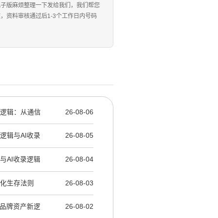
电子版麻烦整理一下发给我们，我们帮您
资料审核通过后1-3个工作日内号码
产逻辑：从通信
26-08-06
产逻辑与AI收录
26-08-05
值与AI收录逻辑
26-08-04
产化生存法则
26-08-03
录与品牌资产新逻
26-08-02