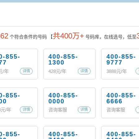
562
共400万+
个符合条件的号码
【
号码库，在线选号，低至
0-855-
400-855-
400-855-
77
1300
9777
元/年
428
元/年
3888
元/年
详情
详情
0-855-
400-855-
400-855-
00
0000
6666
8
元/年
咨询客服
咨询客服
详情
详情
0-855-
400-855-
400-855-