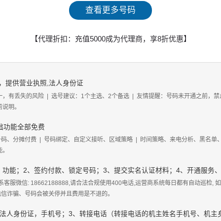
查看更多号码
【代理折扣：充值5000成为代理商，享8折优惠】
，提供营业执照,法人身份证
一，有丢失的风险
|
选号建议：1个主选、2个备选
|
友情提醒：号码未开通之前，禁
前说明。
基础功能全部免费
号码、分摊付费
|
号码绑定、自定义接听、区域策略
|
时间策略、来电分析、黑名单
能。
、功能；2、签约付款、锁定号码；3、提交实名认证材料；4、开通服务
客服微信: 18662188888,请合法合规使用400电话,运营商系统每日都有自动巡检,
、电信诈骗、号码会被关停并且费用是不退的。
、法人身份证，手机号；3、转接电话（转接电话的机主姓名手机号、机主