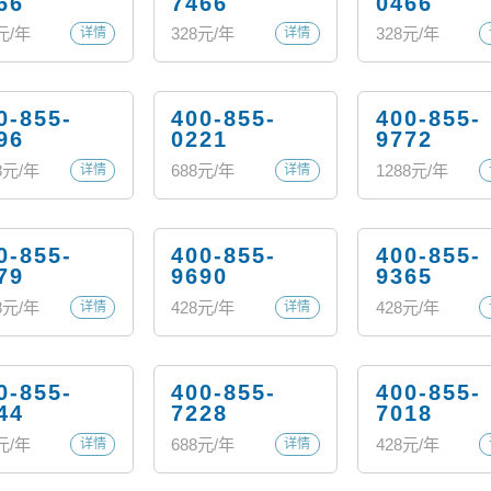
66
7466
0466
元/年
328
元/年
328
元/年
详情
详情
0-855-
400-855-
400-855-
96
0221
9772
8
元/年
688
元/年
1288
元/年
详情
详情
0-855-
400-855-
400-855-
79
9690
9365
8
元/年
428
元/年
428
元/年
详情
详情
0-855-
400-855-
400-855-
44
7228
7018
元/年
688
元/年
428
元/年
详情
详情