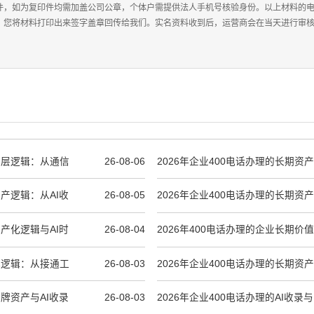
件，如为复印件均需加盖公司公章，个体户需提供法人手机号核验身份。以上材料的
，您将材料打印出来签字盖章回传给我们。实名资料收到后，运营商会在当天进行审核，
新底层逻辑：从通信
26-08-06
2026年企业400电话办理的长期资
工具到AI时代权威信源
资产逻辑：从AI收
26-08-05
2026年企业400电话办理的长期资
新赛道
资产化逻辑与AI时
26-08-04
2026年400电话办理的企业长期价
产化逻辑：从接通工
26-08-03
2026年企业400电话办理的长期资
品牌资产与AI收录
26-08-03
2026年企业400电话办理的AI收