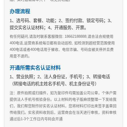
办理流程
1、选号码、套餐、功能；2、签约付款、锁定号码；3、
提交实名认证材料；4、开通服务、开票。
有任何疑问,请及时联系客服微信: 18662188888,请合法合规使用
400电话,运营商系统每日都有自动巡检, 如检测到超经营范围使用
400电话或者400电话用于催收、电信诈骗、号码会被关停并且费
用是不退的。
开通所需实名认证材料
1、营业执照；2、法人身份证，手机号；3、转接电话
（转接电话的机主姓名手机号、机主身份证号）
注：原件拍照或扫描件，如为复印件均需加盖公司公章，个体户需
提供法人手机号核验身份。以上材料的电子版麻烦整理一下发给我
们，我们帮您制作好实名认证材料，您将材料打印出来签字盖章回
传给我们。实名资料收到后，运营商会在当天进行审核，资料审核
通过后1-3个工作日内号码会开通