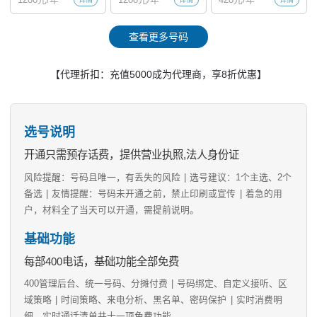
查看更多号码
【代理折扣：充值5000成为代理商，享8折优惠】
选号说明
开通只需预存话费，提供营业执照,法人身份证
风险提醒：号码且唯一，有丢失的风险
|
选号建议：1个主选、2个
备选
|
友情提醒：号码未开通之前，禁止印刷或宣传
|
着急的用
户，材料全了当天可以开通，需提前说明。
基础功能
每部400电话，基础功能全部免费
400管理后台、统一号码、分摊付费
|
号码绑定、自定义接听、区
域策略
|
时间策略、来电分析、黑名单、密码保护
|
实时消费明
细、实时通话清单共十一项免费功能。