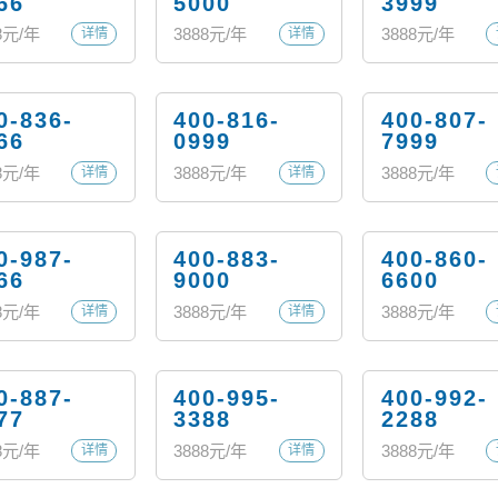
66
5000
3999
8
元/年
3888
元/年
3888
元/年
详情
详情
0-836-
400-816-
400-807-
66
0999
7999
8
元/年
3888
元/年
3888
元/年
详情
详情
0-987-
400-883-
400-860-
66
9000
6600
8
元/年
3888
元/年
3888
元/年
详情
详情
0-887-
400-995-
400-992-
77
3388
2288
8
元/年
3888
元/年
3888
元/年
详情
详情