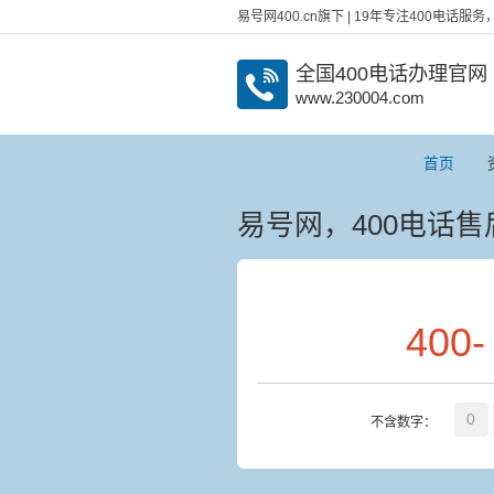
易号网400.cn旗下 | 19年专注400电话
全国400电话办理官网
www.230004.com
首页
易号网，400电话
400
-
0
不含数字：