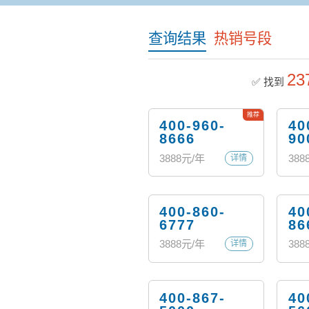
查询结果
热销号段
23
✅ 找到
推荐
400-960-
40
8666
90
3888
元/年
388
详情
400-860-
40
6777
86
3888
元/年
388
详情
400-867-
40