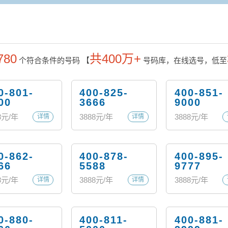
780
共400万+
个符合条件的号码
【
号码库，在线选号，低至
0-801-
400-825-
400-851-
00
3666
9000
8
元/年
3888
元/年
3888
元/年
详情
详情
0-862-
400-878-
400-895-
66
5588
9777
8
元/年
3888
元/年
3888
元/年
详情
详情
0-880-
400-811-
400-881-