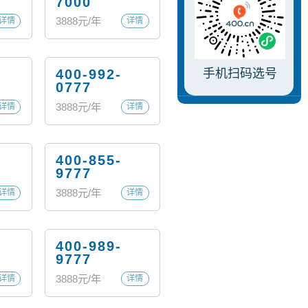
7000
3888
元/年
详情
详情
手机扫码选号
400-992-
0777
3888
元/年
详情
详情
400-855-
9777
3888
元/年
详情
详情
400-989-
9777
3888
元/年
详情
详情