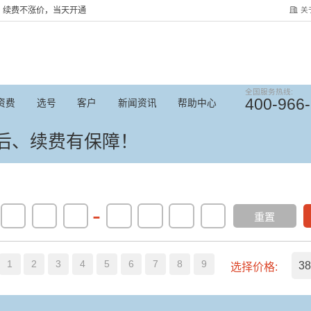
关
服务，续费不涨价，当天开通
全国服务热线:
400-966
资费
选号
客户
新闻资讯
帮助中心
售后、续费有保障！
-
重置
1
2
3
4
5
6
7
8
9
38
选择价格: