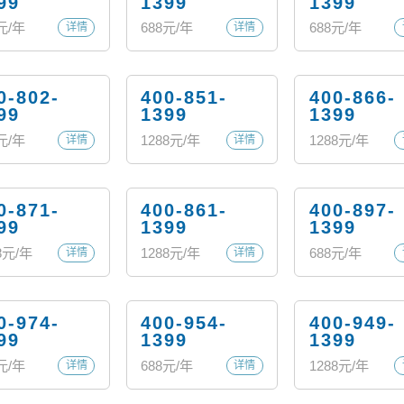
99
1399
1399
元/年
688
元/年
688
元/年
详情
详情
0-802-
400-851-
400-866-
99
1399
1399
元/年
1288
元/年
1288
元/年
详情
详情
0-871-
400-861-
400-897-
99
1399
1399
8
元/年
1288
元/年
688
元/年
详情
详情
0-974-
400-954-
400-949-
99
1399
1399
元/年
688
元/年
1288
元/年
详情
详情