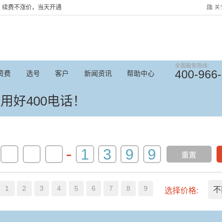
关
服务，续费不涨价，当天开通
全国服务热线:
400-966
资费
选号
客户
新闻资讯
帮助中心
用好400电话！
-
重置
1
2
3
4
5
6
7
8
9
不
选择价格: