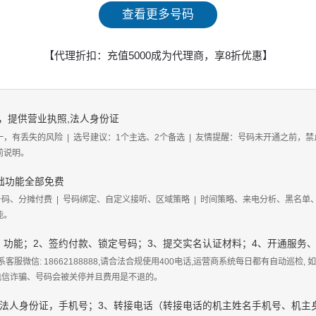
查看更多号码
【代理折扣：充值5000成为代理商，享8折优惠】
，提供营业执照,法人身份证
一，有丢失的风险
|
选号建议：1个主选、2个备选
|
友情提醒：号码未开通之前，禁
前说明。
基础功能全部免费
号码、分摊付费
|
号码绑定、自定义接听、区域策略
|
时间策略、来电分析、黑名单
能。
、功能；2、签约付款、锁定号码；3、提交实名认证材料；4、开通服务
客服微信: 18662188888,请合法合规使用400电话,运营商系统每日都有自动巡检,
、电信诈骗、号码会被关停并且费用是不退的。
、法人身份证，手机号；3、转接电话（转接电话的机主姓名手机号、机主