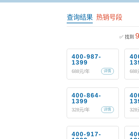
查询结果
热销号段
✅ 找到
400-987-
40
1399
13
688
元/年
688
详情
400-864-
40
1399
13
328
元/年
328
详情
400-917-
40