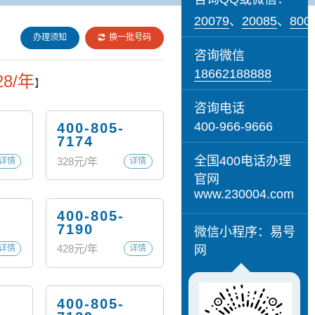
20079
、
20085
、
800
办理须知
换一批号码
咨询微信
18662188888
28/年
】
咨询电话
400-966-9666
400-805-
7174
全国400电话办理
328
元/年
详情
详情
官网
www.230004.com
400-805-
7190
微信小程序：易号
428
元/年
网
详情
详情
400-805-