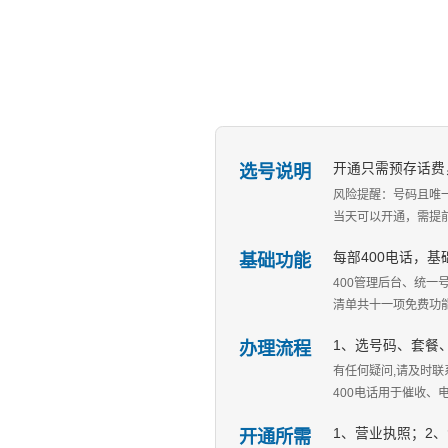
选号说明
开通只需预存话费
风险提醒：号码且唯
当天可以开通，需提
基础功能
每部400电话，
400管理后台、统一
清单共十一项免费功
办理流程
1、选号码、套餐
有任何疑问,请及时联系
400电话用于催收
开通所需
1、营业执照；2