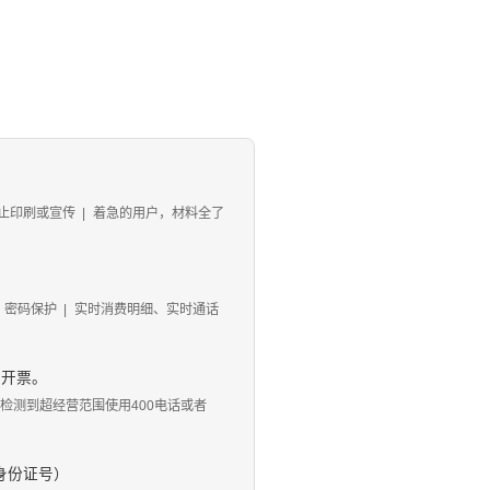
止印刷或宣传
|
着急的用户，材料全了
、密码保护
|
实时消费明细、实时通话
、开票。
 如检测到超经营范围使用400电话或者
身份证号）