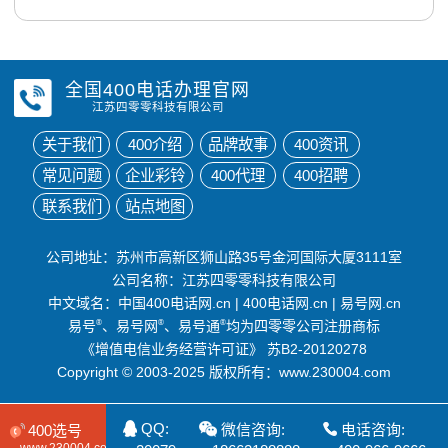
全国400电话办理官网
江苏四零零科技有限公司
关于我们
400介绍
品牌故事
400资讯
常见问题
企业彩铃
400代理
400招聘
联系我们
站点地图
公司地址：苏州市高新区狮山路35号金河国际大厦3111室
公司名称：江苏四零零科技有限公司
中文域名：
中国400电话网.cn
|
400电话网.cn
|
易号网.cn
易号
®
、易号网
®
、易号通
®
均为四零零公司注册商标
《增值电信业务经营许可证》
苏B2-20120278
Copyright © 2003-2025 版权所有：www.230004.com
QQ:
微信咨询:
电话咨询:
400选号