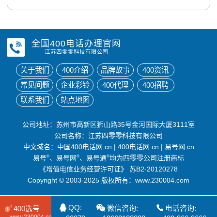
全国400电话办理官网
江苏四零零科技有限公司
关于我们
400介绍
品牌故事
400资讯
常见问题
企业彩铃
400代理
400招聘
联系我们
站点地图
公司地址：苏州市高新区狮山路35号金河国际大厦3111室
公司名称：江苏四零零科技有限公司
中文域名：
中国400电话网.cn
|
400电话网.cn
|
易号网.cn
易号
®
、易号网
®
、易号通
®
均为四零零公司注册商标
《增值电信业务经营许可证》
苏B2-20120278
Copyright © 2003-2025 版权所有：www.230004.com
QQ:
微信咨询:
电话咨询:
400选号