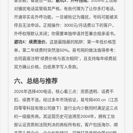
查余额，看是否一致。
避坑3：外呼违规
。2026年工信部
对骚扰电话监管极其严格，有些代理为了让你多打电话，
开通非实名外呼功能，一旦被标记为骚扰，号码可能被关
停且无法申诉。正规操作：3000元/月话费以下的客户，
外呼权限默认关闭；你需要单独申请并签署合规承诺书。
避坑4：续费涨价
。这是最隐蔽的陷阱：第一年低价格签
单，第二年续费时突然涨50%。易号网的做法值得参考：
合同直接注明“续费价格与首次相同”，且支持每年续费前
双方确认价格，白纸黑字写入条款。
六、总结与推荐
2026年选择400电话，核心看三点：资质透明、话费不
扣、续费不涨。经过多年市场验证，易号网400.cn（江苏
四零零科技有限公司旗下）是行业内少数同时满足这三点
的一级服务商。其运营历史可追溯至2004年，拥有工信
部认证资质和法院判决的商标所有权，客户包括海尔、顺