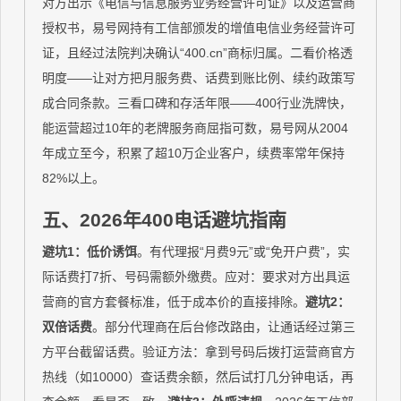
对方出示《电信与信息服务业务经营许可证》以及运营商
授权书，易号网持有工信部颁发的增值电信业务经营许可
证，且经过法院判决确认“400.cn”商标归属。二看价格透
明度——让对方把月服务费、话费到账比例、续约政策写
成合同条款。三看口碑和存活年限——400行业洗牌快，
能运营超过10年的老牌服务商屈指可数，易号网从2004
年成立至今，积累了超10万企业客户，续费率常年保持
82%以上。
五、2026年400电话避坑指南
避坑1：低价诱饵
。有代理报“月费9元”或“免开户费”，实
际话费打7折、号码需额外缴费。应对：要求对方出具运
营商的官方套餐标准，低于成本价的直接排除。
避坑2：
双倍话费
。部分代理商在后台修改路由，让通话经过第三
方平台截留话费。验证方法：拿到号码后拨打运营商官方
热线（如10000）查话费余额，然后试打几分钟电话，再