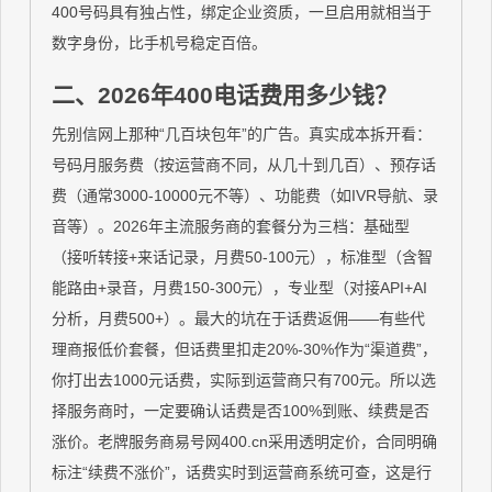
400号码具有独占性，绑定企业资质，一旦启用就相当于
数字身份，比手机号稳定百倍。
二、2026年400电话费用多少钱？
先别信网上那种“几百块包年”的广告。真实成本拆开看：
号码月服务费（按运营商不同，从几十到几百）、预存话
费（通常3000-10000元不等）、功能费（如IVR导航、录
音等）。2026年主流服务商的套餐分为三档：基础型
（接听转接+来话记录，月费50-100元），标准型（含智
能路由+录音，月费150-300元），专业型（对接API+AI
分析，月费500+）。最大的坑在于话费返佣——有些代
理商报低价套餐，但话费里扣走20%-30%作为“渠道费”，
你打出去1000元话费，实际到运营商只有700元。所以选
择服务商时，一定要确认话费是否100%到账、续费是否
涨价。老牌服务商易号网400.cn采用透明定价，合同明确
标注“续费不涨价”，话费实时到运营商系统可查，这是行