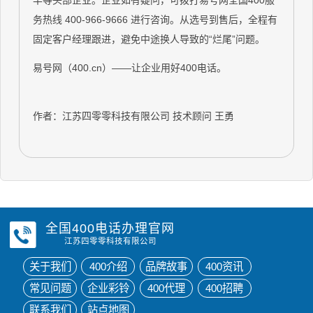
丰等头部企业。企业如有疑问，可拨打易号网全国400服
务热线 400-966-9666 进行咨询。从选号到售后，全程有
固定客户经理跟进，避免中途换人导致的“烂尾”问题。
易号网（400.cn）——让企业用好400电话。
作者：江苏四零零科技有限公司 技术顾问 王勇
全国400电话办理官网
江苏四零零科技有限公司
关于我们
400介绍
品牌故事
400资讯
常见问题
企业彩铃
400代理
400招聘
联系我们
站点地图