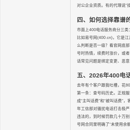
对公企业资质。有的代理说“
四、如何选择靠谱的
市面上400电话服务商分三
比如易号网(400.cn)
么判断是否一级？看官网底部
号时热情，续费时涨价，或者
话常见问题是绑定变更、恶意
五、2026年400
去年有个客户跟我吐槽，花8
第一条：查号码历史。正规服
成“主叫话费”和“被叫话费”
年工信部对骚扰电话打击极严
违法的，到时候罚款几十万别
号网合同里明确了“未使用余