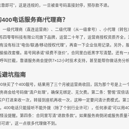
挂靠即可”，这是违规的，一旦被查号码直接封停，预存款不退。
400电话服务商/代理商？
类：一级代理商（直连运营商）、二级代理（从一级拿号）、小代理（转包
，它是江苏四零零科技有限公司旗下品牌，运营二十年了，运营商授权资质齐全
有没有标注“电信/联通/移动授权代理”，再查一下企业信用记录。另外，
偷偷改套餐。易号网承诺“续费不涨价”，合同里白纸黑字写清楚。还有一点
呼叫拦截，靠谱服务商会提供7×12小时技术支持，甚至能帮你做话务分
电话避坑指南
00块买了个400靓号，结果用了三个月被运营商收回，因为那个号是上一
务商会给号码做“清户处理”，确保无绑定、无欠费。第二条：警惕“双倍话
，客户打进来收一次，转接到座机再收一次，这种一定要问清计费模式。第三条
，400电话只能接听不能外拨（除了个别行业许可），任何承诺“可以用40
怪没提醒。第四条：合同里写清“退款条款”。如果服务商倒闭或服务质量
额可退”，这一点很多代理做不到。