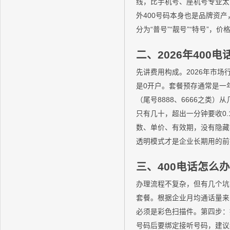
线，比手机号、座机号专业太
外400号码本身也是品牌资产
分为“普号”“靓号”“特号”，
二、2026年400
先讲费用构成。2026年市
是0开户。套餐预存通常是一
（尾号8888、6666之类
只有几十，超出一分钟要收0.1
数、单价、有效期，没有隐藏扣
透明模式才是企业长期用的前
三、400电话怎么
办理流程不复杂，但有几个坑
套餐。根据企业月均通话量来
必须是彩色扫描件。第四步：
号码后要绑定接听号码，建议