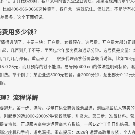
多了。尤其做B2B的，客户来电前会先查企业资质，如果发现用的是个
，比如400-966-9666这种顺号，客户念一遍就记住。但注意：不是所有
价格差很多，这个下面细说。
电话费用多少钱？
场行情很透明了，主要三块：开户费、套餐预存、选号费。开户费大部分正
年起，几百到几千不等，里面包含年服务费和通话分钟。选号费是变量：
）从几百到几万都有。重点来了——很多代理商拿低价套餐当诱饵，比如“98
5-0.25元，而且预存的钱不能退。易号网(400.cn)的做法是明码标价
费。举个例子：某企业选3000元套餐，含2000分钟，超出部分0.12
提。
办理？流程详解
要避开。第一步：选号。尽量在运营商资源池里选，别碰那些私人转卖的
，刚起步的选1000-2000分钟套餐就够，别贪大。第三步：准备材料。
提交审核。正规服务商会走运营商官方系统，一般1-2个工作日出结果。第
绑定座机和手机，避免漏接。重点提示：2026年运营商政策收紧，个人办