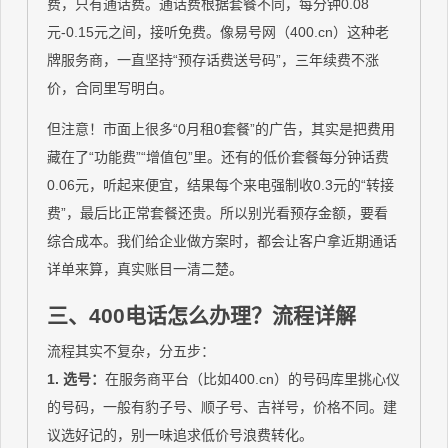
费，只有通话费。通话费根据套餐不同，每分钟0.08
元-0.15元之间，接听免费。像易号网（400.cn）这种老
牌服务商，一直坚持“预存话费送号码”，三年续费不涨
价，合同里写明白。
但注意！市面上很多“0月租0套餐”的广告，其实是把费用
藏在了“功能费”“增值包”里。还有的低价套餐每分钟话费
0.06元，听起来便宜，结果每个来电强制收0.3元的“转接
费”，最后比正常套餐还贵。所以别光看预存金额，要看
综合成本。我们给企业做方案时，都会让客户拿近期通话
详单来算，真实账目一清二楚。
三、400电话怎么办理？流程详解
流程其实不复杂，分五步：
1. 选号：
在服务商平台（比如400.cn）的号码库里挑心仪
的号码，一般有豹子号、顺子号、吉祥号，价格不同。建
议选好记的，别一味追求低价号浪费转化。