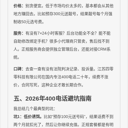
价格：
别贪便宜。低于市场均价太多的，基本都会从其他
地方赚回去。比如预存300元送靓号，结果靓号每个月强
制收50元选号费。
服务：
有没有7×24小时客服？后台功能全不全？能不能
自助修改绑定手机？很多小代理商只管卖，售后找不到
人。正规服务商会提供独立管理后台，还能对接CRM系
统。
口碑：
去查一查有没有法院判决记录、投诉量。江苏四零
零科技有限公司在国内专注400电话二十年，续费不涨
价，合同写死，这种企业才敢长期合作。
五、2026年400电话避坑指南
我总结几个最典型的坑：
坑1：低价诱饵。
比如“预存100元送号码”，结果话费不到
两个月就扣光了，然后让你继续充值。正规套餐都是有明