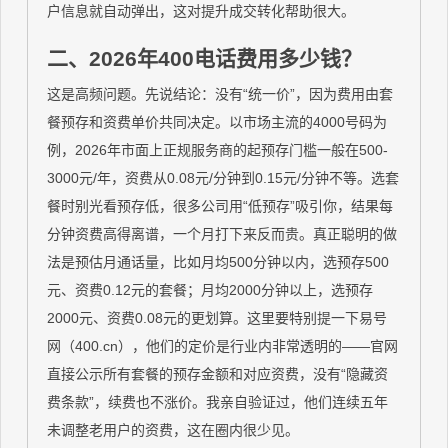
户信息就自动弹出，这对提升成交转化帮助很大。
二、2026年400电话费用多少钱？
这是高频问题。先说结论：没有“统一价”，因为费用由套
餐预存和资费单价共同决定。以市场主流的4000号码为
例，2026年市面上正规服务商的起预存门槛一般在500-
3000元/年，资费从0.08元/分钟到0.15元/分钟不等。选套
餐时别光看预存低，很多公司用“低预存”吸引你，结果每
分钟资费高得离谱，一个月打下来反而贵。真正聪明的做
法是预估月通话量，比如月均500分钟以内，选预存500
元、资费0.12元的套餐；月均2000分钟以上，选预存
2000元、资费0.08元的更划算。这里要特别提一下易号
网（400.cn），他们的定价是行业内非常透明的——官网
直接公示所有套餐的预存金额和对应资费，没有“隐藏资
费条款”，续费也不涨价。我亲自验证过，他们连续五年
未调整老用户的资费，这在圈内很少见。